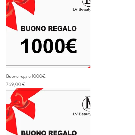
Buono regalo 1000€
Prezzo
769,00 €