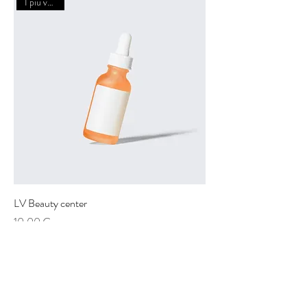
I più venduti
LV Beauty center
Prezzo
10,00 €