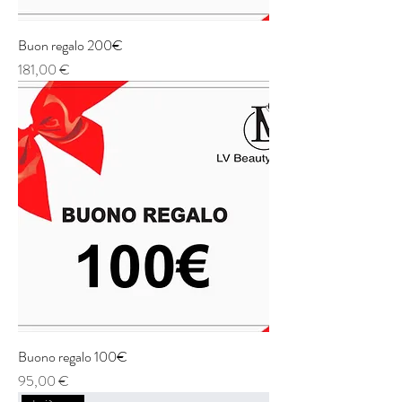
Buon regalo 200€
Prezzo
181,00 €
Buono regalo 100€
Prezzo
95,00 €