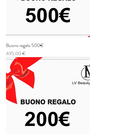
Buono regalo 500€
Prezzo
435,00 €