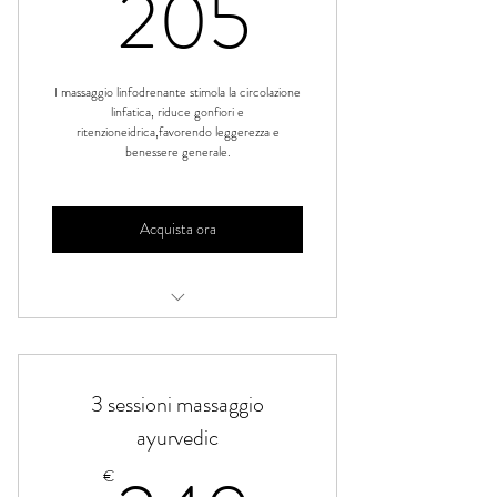
205€
205
I massaggio linfodrenante stimola la circolazione
linfatica, riduce gonfiori e
ritenzioneidrica,favorendo leggerezza e
benessere generale.
Acquista ora
Massaggio linfodrenante
3 sessioni massaggio
ayurvedic
€