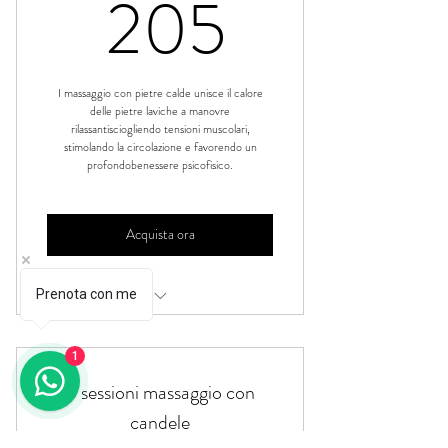
205€
205
I massaggio con pietre calde unisce il calore
delle pietre laviche a manovre
rilassantisciogliendo tensioni muscolari,
stimolando la circolazione e favorendo un
profondobenessere psicofisico.
Acquista ora
Prenota con me
Massaggio pietre
1
3 sessioni massaggio con
candele