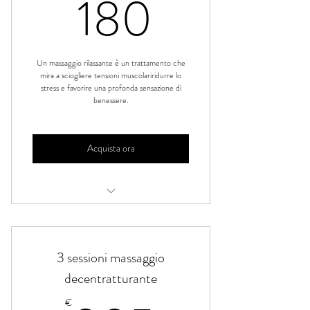
180€
180
Un massaggio rilassante è un trattamento che
mira a sciogliere tensioni muscolariridurre lo
stress e favorire una profonda sensazione di
benessere.
Acquista ora
Massaggio rilassante
3 sessioni massaggio
decentratturante
€