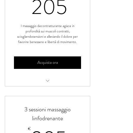
205€
205
I massaggio decontratturante agisce in
profondità sui muscoli contratti,
sciogliendotensioni e alleviando il dolore per
favorire benessere e libertà di movimento.
Acquista ora
Massaggio decontratturante
3 sessioni massaggio
linfodrenante
€