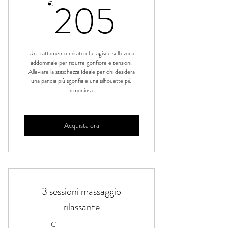
205€
205
€
Un trattamento mirato che agisce sulla zona
addominale per ridurre gonfiore e tensioni,
Alleviare la stitichezza.Ideale per chi desidera
una pancia più sgonfia e una silhouette più
armoniosa.
Acquista ora
3 sessioni massaggio
rilassante
€