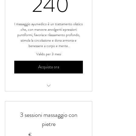
240€
240
I massaggio ayurvedico è un trattamento olistico
che, con manovre avvolgenti epressioni
puntiformi, favorisce rilassamento profondo,
stimola la circolazione e dona armonia e
benessere a corpo e mente.
Valido per 3 mesi
Acquista ora
Massaggio ayurvedico
3 sessioni massaggio con
pietre
€