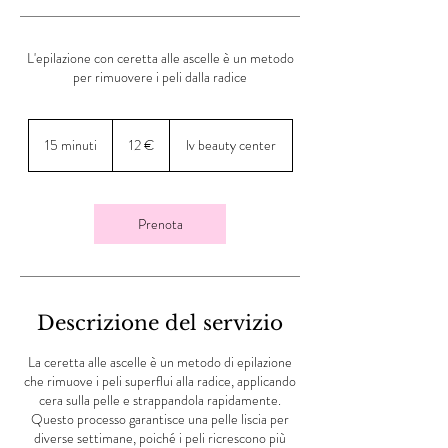
L'epilazione con ceretta alle ascelle è un metodo
per rimuovere i peli dalla radice
12
euro
15 minuti
1
12 €
lv beauty center
5
m
i
n
Prenota
u
t
i
Descrizione del servizio
La ceretta alle ascelle è un metodo di epilazione
che rimuove i peli superflui alla radice, applicando
cera sulla pelle e strappandola rapidamente.
Questo processo garantisce una pelle liscia per
diverse settimane, poiché i peli ricrescono più