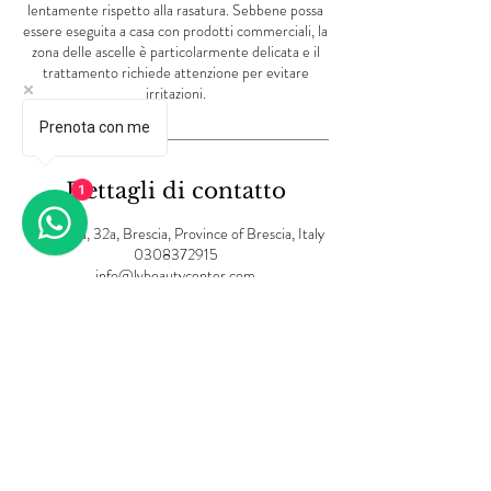
lentamente rispetto alla rasatura. Sebbene possa
essere eseguita a casa con prodotti commerciali, la
zona delle ascelle è particolarmente delicata e il
trattamento richiede attenzione per evitare
irritazioni.
Prenota con me
Dettagli di contatto
1
Via Creta, 32a, Brescia, Province of Brescia, Italy
0308372915
info@lvbeautycenter.com
Informativa sulla privacy
Termini e Condizioni