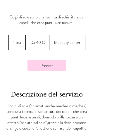
Colpi di sole sono una tecnica di schiaritura dei
capelli che crea punti luce naturali
Da
40
1 ora
1
Da 40 €
lv beauty center
euro
o
r
Prenota
Descrizione del servizio
I colpi di sole (chiamati anche mèches o meches)
sono una tecnica di schiaritura dei capelli che crea
punti luce naturali, donando brillantezza e un
effetto "baciato dal sole" grazie alla decolorazione
di singole ciocche. Si ottiene schiarendo i capelli di