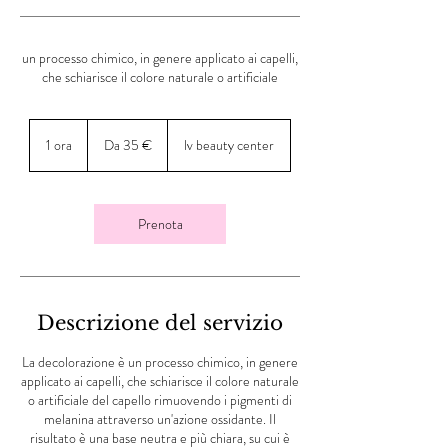
un processo chimico, in genere applicato ai capelli,
che schiarisce il colore naturale o artificiale
Da
35
1 ora
1
Da 35 €
lv beauty center
euro
o
r
Prenota
Descrizione del servizio
La decolorazione è un processo chimico, in genere
applicato ai capelli, che schiarisce il colore naturale
o artificiale del capello rimuovendo i pigmenti di
melanina attraverso un'azione ossidante. Il
risultato è una base neutra e più chiara, su cui è