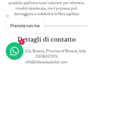
possibile applicare nuovi coloranti per ottenere
tonalità desiderate, ma il processo può
danneggiare e indebolire la fibra capillare
Prenota con me
Dettagli di contatto
1
Via Creta, 32a, Brescia, Province of Brescia, Italy
0308372915
info@lvbeautycenter.com
Informativa sulla privacy
Termini e Condizioni
Informativa sui cookie