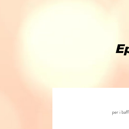
Ep
per i baf