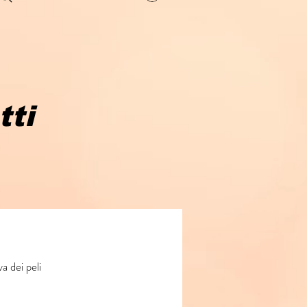
tti
a dei peli