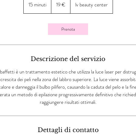
euro
15 minuti
1
19 €
lv beauty center
5
m
i
Prenota
n
u
t
i
Descrizione del servizio
 baffetti è un trattamento estetico che utilizza la luce laser per distrugger
icrescita dei peli nella zona del labbro superiore. La luce viene assorbit
calore e danneggia il bulbo pilifero, causando la caduta del pelo e la fi
erata un metodo di epilazione progressivamente definitivo che richie
raggiungere risultati ottimali.
Dettagli di contatto