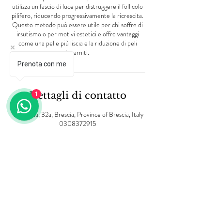
utilizza un fascio di luce per distruggere il follicolo
pilifero, riducendo progressivamente la ricrescita.
Questo metodo può essere utile per chi soffre di
irsutismo o per motivi estetici e offre vantaggi
come una pelle più liscia e la riduzione di peli
incarniti.
Prenota con me
Dettagli di contatto
1
Via Creta, 32a, Brescia, Province of Brescia, Italy
0308372915
info@lvbeautycenter.com
Informativa sulla privacy