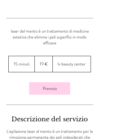
laser del mento è un trattamento di medicina
estetica che elimina i peli superflui in modo
efficace
19
euro
15 minuti
1
19 €
lv beauty center
5
m
i
n
Prenota
u
t
i
Descrizione del servizio
L'epilazione laser al mento è un trattamento per la
rimozione permanente dei peli indesiderati che