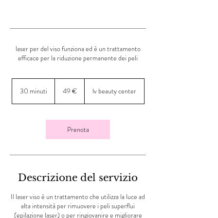
laser per del viso funziona ed è un trattamento
efficace per la riduzione permanente dei peli
49
euro
30 minuti
3
49 €
lv beauty center
0
m
i
n
Prenota
u
t
i
Descrizione del servizio
Il laser viso è un trattamento che utilizza la luce ad
alta intensità per rimuovere i peli superflui
(epilazione laser) o per ringiovanire e migliorare