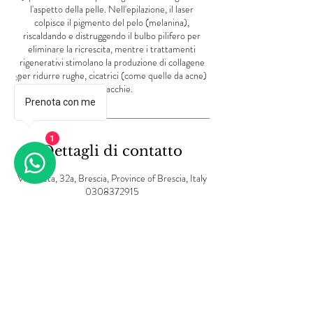
l'aspetto della pelle. Nell'epilazione, il laser
colpisce il pigmento del pelo (melanina),
riscaldando e distruggendo il bulbo pilifero per
eliminare la ricrescita, mentre i trattamenti
rigenerativi stimolano la produzione di collagene
per ridurre rughe, cicatrici (come quelle da acne)
e macchie.
Prenota con me
1
Dettagli di contatto
Via Creta, 32a, Brescia, Province of Brescia, Italy
0308372915
info@lvbeautycenter.com
Informativa sulla privacy