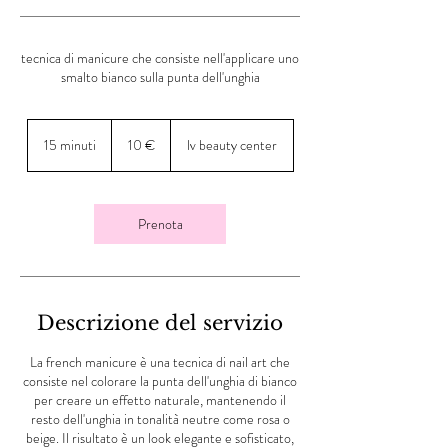
tecnica di manicure che consiste nell'applicare uno
smalto bianco sulla punta dell'unghia
10
euro
15 minuti
1
10 €
lv beauty center
5
m
i
n
Prenota
u
t
i
Descrizione del servizio
La french manicure è una tecnica di nail art che
consiste nel colorare la punta dell'unghia di bianco
per creare un effetto naturale, mantenendo il
resto dell'unghia in tonalità neutre come rosa o
beige. Il risultato è un look elegante e sofisticato,