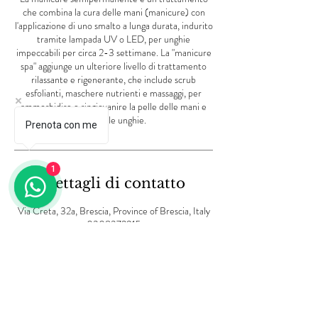
che combina la cura delle mani (manicure) con
l'applicazione di uno smalto a lunga durata, indurito
tramite lampada UV o LED, per unghie
impeccabili per circa 2-3 settimane. La "manicure
spa" aggiunge un ulteriore livello di trattamento
rilassante e rigenerante, che include scrub
esfolianti, maschere nutrienti e massaggi, per
ammorbidire e ringiovanire la pelle delle mani e
curare le unghie.
Prenota con me
1
Dettagli di contatto
Via Creta, 32a, Brescia, Province of Brescia, Italy
0308372915
info@lvbeautycenter.com