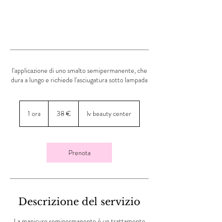
l'applicazione di uno smalto semipermanente, che
dura a lungo e richiede l'asciugatura sotto lampada
38
euro
1 ora
1
38 €
lv beauty center
o
r
Prenota
Descrizione del servizio
La manicure semipermanente è un trattamento