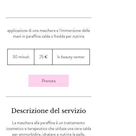
applicazione di una maschera e l'immersione delle
mani in paraffina calda o fredda per nutrire
25
euro
30 minuti
3
25 €
lv beauty center
0
m
i
n
Prenota
u
t
i
Descrizione del servizio
La maschera alla paraffina è un trattamento
cosmetico e terapeutico che utilizza una cera calda
per ammorbidire, idratare e nutrire la pelle,