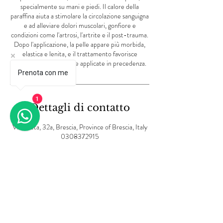
specialmente su mani e piedi. Il calore della
paraffina aiuta a stimolare la circolazione sanguigna
e ad alleviare dolori muscolari, gonfiore e
condizioni come l'artrosi, l'artrite e il post-trauma.
Dopo l'applicazione, la pelle appare più morbida,
elastica e lenita, e il trattamento favorisce
l'assorbimento di creme applicate in precedenza.
Prenota con me
1
Dettagli di contatto
Via Creta, 32a, Brescia, Province of Brescia, Italy
0308372915
info@lvbeautycenter.com
Informativa sulla privacy