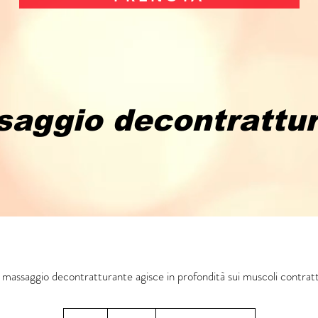
aggio decontrattu
I massaggio decontratturante agisce in profondità sui muscoli contratt
85