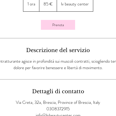
euro
1 ora
1
85 €
lv beauty center
o
r
Prenota
Descrizione del servizio
tratturante agisce in profondità sui muscoli contratti, sciogliendo tensi
dolore per favorire benessere e libertà di movimento.
Dettagli di contatto
Via Creta, 32a, Brescia, Province of Brescia, Italy
0308372915
info@lvbeautycenter.com