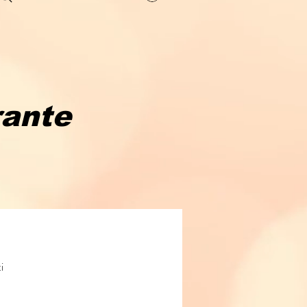
rante
i