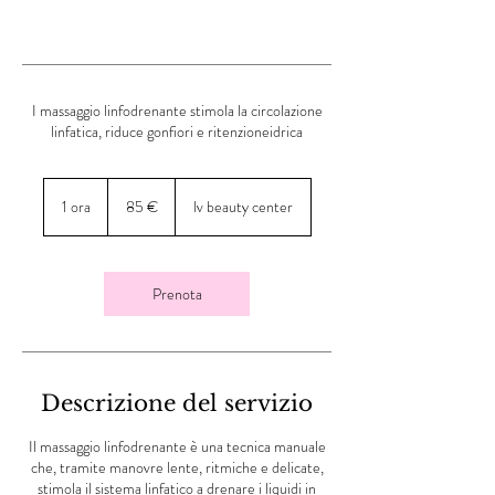
I massaggio linfodrenante stimola la circolazione
linfatica, riduce gonfiori e ritenzioneidrica
85
euro
1 ora
1
85 €
lv beauty center
o
r
Prenota
Descrizione del servizio
Il massaggio linfodrenante è una tecnica manuale
che, tramite manovre lente, ritmiche e delicate,
stimola il sistema linfatico a drenare i liquidi in