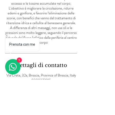
eccesso e le tossine accumulate nel corpo.
L'obiettivo è migliorare la circolazione, ridurre
edemi e gonfiore, e favorire l'eliminazione delle
scorie, con benefici che vanno dal trattamento di
ritenzione idrica e cellulite al benessere generale.
A differenza di altri massaggi, non usa oli e le
pressioni sono molto leggere, seguendo il percorso
naturale del flusso linfatico dalla periferia al centro
del corpo
Prenota con me
1
Dettagli di contatto
Via Creta, 32a, Brescia, Province of Brescia, Italy
0308372915
info@lvbeautycenter.com