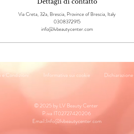
Dettagli di contatto
Via Creta, 32a, Brescia, Province of Brescia, Italy
0308372915
info@lvbeautycenter.com
i e Condizioni
Informativa sui cookie
Dichiarazione 
© 2025 by LV Beauty Center
P.iva IT02727420206
Email:
Info@lvbeautycenter.com