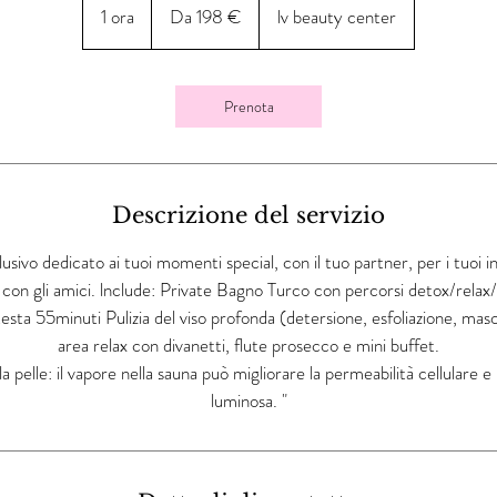
198
1 ora
1
Da 198 €
lv beauty center
euro
o
r
Prenota
Descrizione del servizio
usivo dedicato ai tuoi momenti special, con il tuo partner, per i tuoi in
on gli amici. lnclude: Private Bagno Turco con percorsi detox/relax
esta 55minuti Pulizia del viso profonda (detersione, esfoliazione, mas
area relax con divanetti, flute prosecco e mini buffet.
a pelle: il vapore nella sauna può migliorare la permeabilità cellulare e