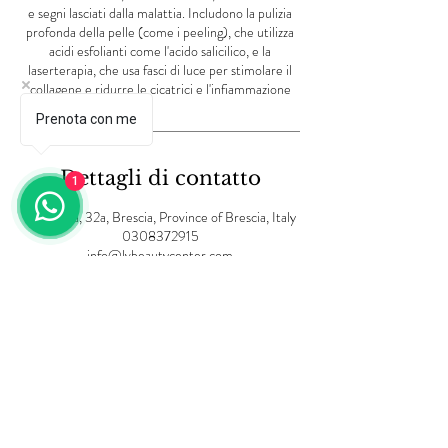
e segni lasciati dalla malattia. Includono la pulizia
profonda della pelle (come i peeling), che utilizza
acidi esfolianti come l'acido salicilico, e la
laserterapia, che usa fasci di luce per stimolare il
collagene e ridurre le cicatrici e l'infiammazione
Prenota con me
Dettagli di contatto
1
Via Creta, 32a, Brescia, Province of Brescia, Italy
0308372915
info@lvbeautycenter.com
Informativa sulla privacy
Termini e Condizioni