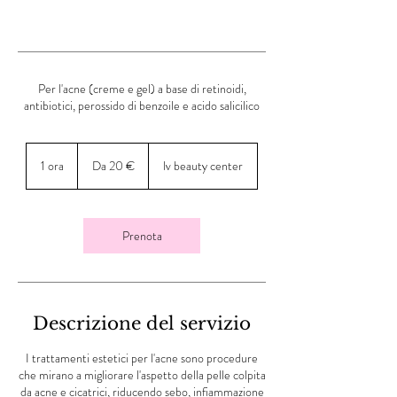
Per l'acne (creme e gel) a base di retinoidi,
antibiotici, perossido di benzoile e acido salicilico
Da
20
1 ora
1
Da 20 €
lv beauty center
euro
o
r
Prenota
Descrizione del servizio
I trattamenti estetici per l'acne sono procedure
che mirano a migliorare l'aspetto della pelle colpita
da acne e cicatrici, riducendo sebo, infiammazione