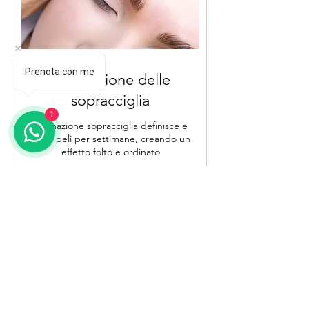
Prenota con me
Laminazione delle
sopracciglia
1
laminazione sopracciglia definisce e
fissa i peli per settimane, creando un
effetto folto e ordinato
1 ora
65
65 €
euro
Prenota