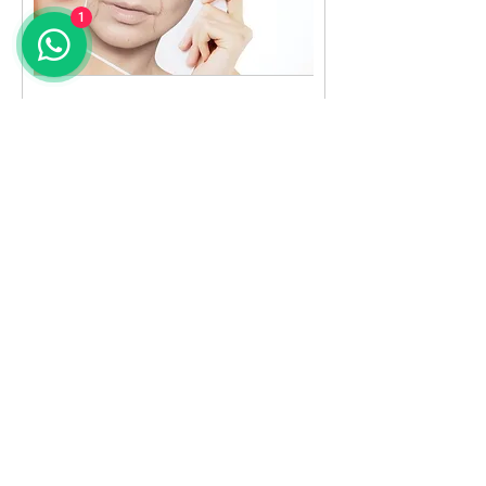
1
Trattamento anti-age
è rivolto a tutte le clienti che
presentano inestetismicome pori
dilatati, macchie, rughe superficia
1 ora
105
105 €
euro
Prenota